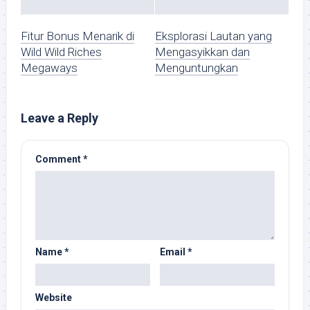
Fitur Bonus Menarik di
Eksplorasi Lautan yang
Wild Wild Riches
Mengasyikkan dan
Megaways
Menguntungkan
Leave a Reply
Comment
*
Name
*
Email
*
Website