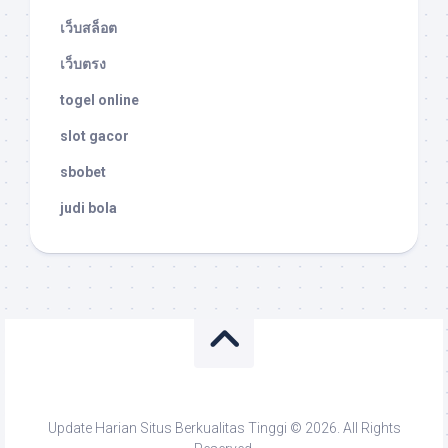
เว็บสล็อต
เว็บตรง
togel online
slot gacor
sbobet
judi bola
Update Harian Situs Berkualitas Tinggi © 2026. All Rights