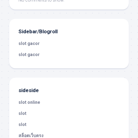
No comments to show.
Sidebar/Blogroll
slot gacor
slot gacor
sideside
slot online
slot
slot
สล็อตเว็บตรง