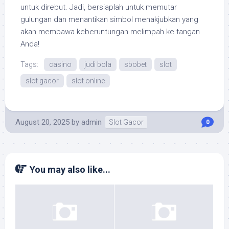
untuk direbut. Jadi, bersiaplah untuk memutar
gulungan dan menantikan simbol menakjubkan yang
akan membawa keberuntungan melimpah ke tangan
Anda!
Tags:
casino
judi bola
sbobet
slot
slot gacor
slot online
August 20, 2025
by
admin
Slot Gacor
0
You may also like...