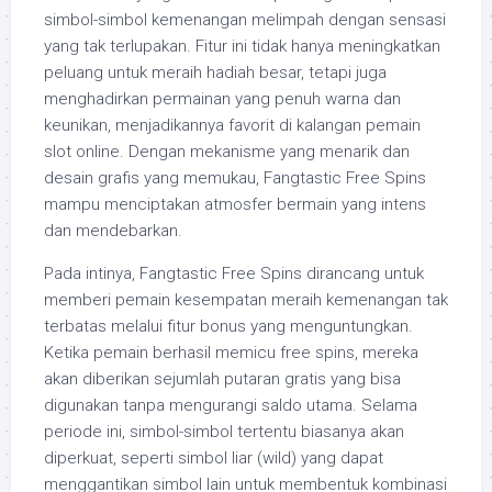
simbol-simbol kemenangan melimpah dengan sensasi
yang tak terlupakan. Fitur ini tidak hanya meningkatkan
peluang untuk meraih hadiah besar, tetapi juga
menghadirkan permainan yang penuh warna dan
keunikan, menjadikannya favorit di kalangan pemain
slot online. Dengan mekanisme yang menarik dan
desain grafis yang memukau, Fangtastic Free Spins
mampu menciptakan atmosfer bermain yang intens
dan mendebarkan.
Pada intinya, Fangtastic Free Spins dirancang untuk
memberi pemain kesempatan meraih kemenangan tak
terbatas melalui fitur bonus yang menguntungkan.
Ketika pemain berhasil memicu free spins, mereka
akan diberikan sejumlah putaran gratis yang bisa
digunakan tanpa mengurangi saldo utama. Selama
periode ini, simbol-simbol tertentu biasanya akan
diperkuat, seperti simbol liar (wild) yang dapat
menggantikan simbol lain untuk membentuk kombinasi