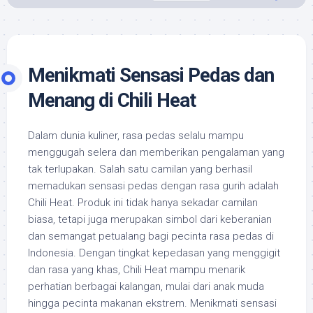
Menikmati Sensasi Pedas dan
Menang di Chili Heat
Dalam dunia kuliner, rasa pedas selalu mampu
menggugah selera dan memberikan pengalaman yang
tak terlupakan. Salah satu camilan yang berhasil
memadukan sensasi pedas dengan rasa gurih adalah
Chili Heat. Produk ini tidak hanya sekadar camilan
biasa, tetapi juga merupakan simbol dari keberanian
dan semangat petualang bagi pecinta rasa pedas di
Indonesia. Dengan tingkat kepedasan yang menggigit
dan rasa yang khas, Chili Heat mampu menarik
perhatian berbagai kalangan, mulai dari anak muda
hingga pecinta makanan ekstrem. Menikmati sensasi