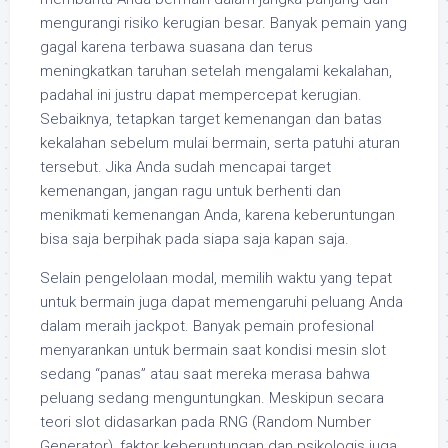
mengurangi risiko kerugian besar. Banyak pemain yang
gagal karena terbawa suasana dan terus
meningkatkan taruhan setelah mengalami kekalahan,
padahal ini justru dapat mempercepat kerugian.
Sebaiknya, tetapkan target kemenangan dan batas
kekalahan sebelum mulai bermain, serta patuhi aturan
tersebut. Jika Anda sudah mencapai target
kemenangan, jangan ragu untuk berhenti dan
menikmati kemenangan Anda, karena keberuntungan
bisa saja berpihak pada siapa saja kapan saja.
Selain pengelolaan modal, memilih waktu yang tepat
untuk bermain juga dapat memengaruhi peluang Anda
dalam meraih jackpot. Banyak pemain profesional
menyarankan untuk bermain saat kondisi mesin slot
sedang “panas” atau saat mereka merasa bahwa
peluang sedang menguntungkan. Meskipun secara
teori slot didasarkan pada RNG (Random Number
Generator), faktor keberuntungan dan psikologis juga