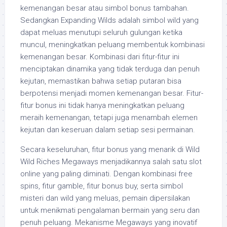
kemenangan besar atau simbol bonus tambahan.
Sedangkan Expanding Wilds adalah simbol wild yang
dapat meluas menutupi seluruh gulungan ketika
muncul, meningkatkan peluang membentuk kombinasi
kemenangan besar. Kombinasi dari fitur-fitur ini
menciptakan dinamika yang tidak terduga dan penuh
kejutan, memastikan bahwa setiap putaran bisa
berpotensi menjadi momen kemenangan besar. Fitur-
fitur bonus ini tidak hanya meningkatkan peluang
meraih kemenangan, tetapi juga menambah elemen
kejutan dan keseruan dalam setiap sesi permainan.
Secara keseluruhan, fitur bonus yang menarik di Wild
Wild Riches Megaways menjadikannya salah satu slot
online yang paling diminati. Dengan kombinasi free
spins, fitur gamble, fitur bonus buy, serta simbol
misteri dan wild yang meluas, pemain dipersilakan
untuk menikmati pengalaman bermain yang seru dan
penuh peluang. Mekanisme Megaways yang inovatif