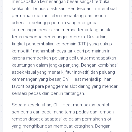
mendapatkan kemenangan besar sangat terbuka
ketika fitur bonus diaktifkan. Pendekatan ini membuat
permainan menjadi lebih menantang dan penuh
adrenalin, sehingga pemain yang mengincar
kemenangan besar akan merasa tertantang untuk
terus mencoba peruntungan mereka. Di sisi lain,
tingkat pengembalian ke pemain (RTP) yang cukup
kompetitif menambah daya tarik dari permainan ini,
karena memberikan peluang adil untuk mendapatkan
keuntungan dalam jangka panjang. Dengan kombinasi
aspek visual yang menarik, fitur inovatif, dan peluang
kemenangan yang besar, Chili Heat menjadi pilihan
favorit bagi para penggemar slot daring yang mencari
sensasi pedas dan penuh tantangan.
Secara keseluruhan, Chili Heat merupakan contoh
sempurna dari bagaimana tema pedas dan rempah-
rempah dapat diadaptasi ke dalam permainan slot
yang menghibur dan membuat ketagihan. Dengan