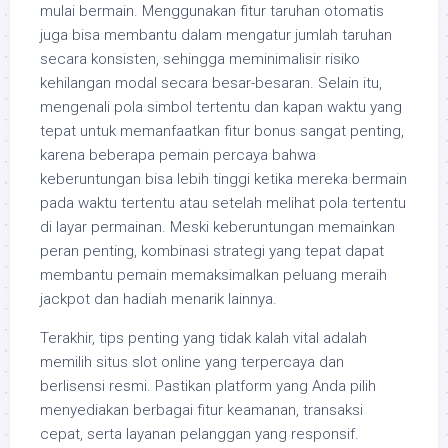
mulai bermain. Menggunakan fitur taruhan otomatis
juga bisa membantu dalam mengatur jumlah taruhan
secara konsisten, sehingga meminimalisir risiko
kehilangan modal secara besar-besaran. Selain itu,
mengenali pola simbol tertentu dan kapan waktu yang
tepat untuk memanfaatkan fitur bonus sangat penting,
karena beberapa pemain percaya bahwa
keberuntungan bisa lebih tinggi ketika mereka bermain
pada waktu tertentu atau setelah melihat pola tertentu
di layar permainan. Meski keberuntungan memainkan
peran penting, kombinasi strategi yang tepat dapat
membantu pemain memaksimalkan peluang meraih
jackpot dan hadiah menarik lainnya.
Terakhir, tips penting yang tidak kalah vital adalah
memilih situs slot online yang terpercaya dan
berlisensi resmi. Pastikan platform yang Anda pilih
menyediakan berbagai fitur keamanan, transaksi
cepat, serta layanan pelanggan yang responsif.