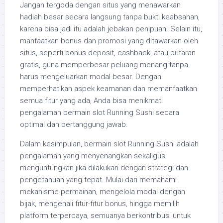
Jangan tergoda dengan situs yang menawarkan
hadiah besar secara langsung tanpa bukti keabsahan,
karena bisa jadi itu adalah jebakan penipuan. Selain itu,
manfaatkan bonus dan promosi yang ditawarkan oleh
situs, seperti bonus deposit, cashback, atau putaran
gratis, guna memperbesar peluang menang tanpa
harus mengeluarkan modal besar. Dengan
memperhatikan aspek keamanan dan memanfaatkan
semua fitur yang ada, Anda bisa menikmati
pengalaman bermain slot Running Sushi secara
optimal dan bertanggung jawab.
Dalam kesimpulan, bermain slot Running Sushi adalah
pengalaman yang menyenangkan sekaligus
menguntungkan jika dilakukan dengan strategi dan
pengetahuan yang tepat. Mulai dari memahami
mekanisme permainan, mengelola modal dengan
bijak, mengenali fitur-fitur bonus, hingga memilih
platform terpercaya, semuanya berkontribusi untuk