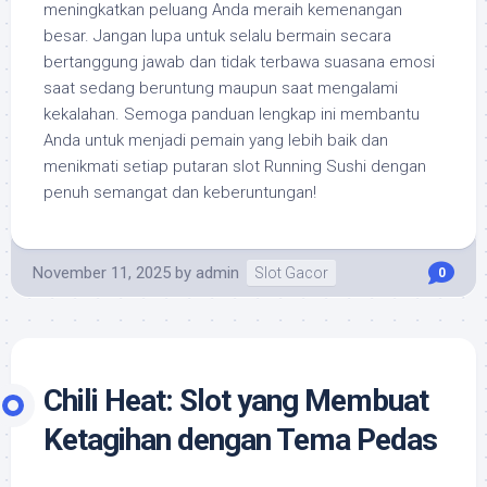
meningkatkan peluang Anda meraih kemenangan
besar. Jangan lupa untuk selalu bermain secara
bertanggung jawab dan tidak terbawa suasana emosi
saat sedang beruntung maupun saat mengalami
kekalahan. Semoga panduan lengkap ini membantu
Anda untuk menjadi pemain yang lebih baik dan
menikmati setiap putaran slot Running Sushi dengan
penuh semangat dan keberuntungan!
November 11, 2025
by
admin
Slot Gacor
0
Chili Heat: Slot yang Membuat
Ketagihan dengan Tema Pedas