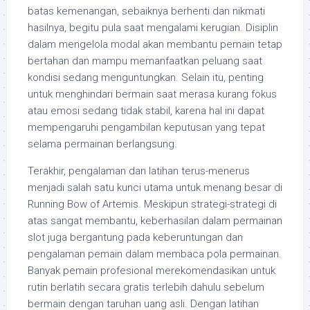
batas kemenangan, sebaiknya berhenti dan nikmati
hasilnya, begitu pula saat mengalami kerugian. Disiplin
dalam mengelola modal akan membantu pemain tetap
bertahan dan mampu memanfaatkan peluang saat
kondisi sedang menguntungkan. Selain itu, penting
untuk menghindari bermain saat merasa kurang fokus
atau emosi sedang tidak stabil, karena hal ini dapat
mempengaruhi pengambilan keputusan yang tepat
selama permainan berlangsung.
Terakhir, pengalaman dan latihan terus-menerus
menjadi salah satu kunci utama untuk menang besar di
Running Bow of Artemis. Meskipun strategi-strategi di
atas sangat membantu, keberhasilan dalam permainan
slot juga bergantung pada keberuntungan dan
pengalaman pemain dalam membaca pola permainan.
Banyak pemain profesional merekomendasikan untuk
rutin berlatih secara gratis terlebih dahulu sebelum
bermain dengan taruhan uang asli. Dengan latihan