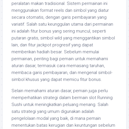
peralatan makan tradisional. Sistem permainan ini
menggunakan format reels dan simbol yang diatur
secara otomatis, dengan garis pembayaran yang
variatif. Salah satu keunggulan utama dari permainan
ini adalah fitur bonus yang sering muncul, seperti
putaran gratis, simbol wild yang menggantikan simbol
lain, dan fitur jackpot progresif yang dapat
memberikan hadiah besar. Sebelum memulai
permainan, penting bagi pemain untuk memahami
aturan dasar, termasuk cara memasang taruhan,
membaca garis pembayaran, dan mengenal simbol-
simbol khusus yang dapat memicu fitur bonus.
Selain memahami aturan dasar, pemain juga perlu
memperhatikan strategi dalam bermain slot Running
Sushi untuk meningkatkan peluang menang. Salah
satu strategi yang umum digunakan adalah
pengelolaan modal yang baik, di mana pemain
menentukan batas kerugian dan keuntungan sebelum