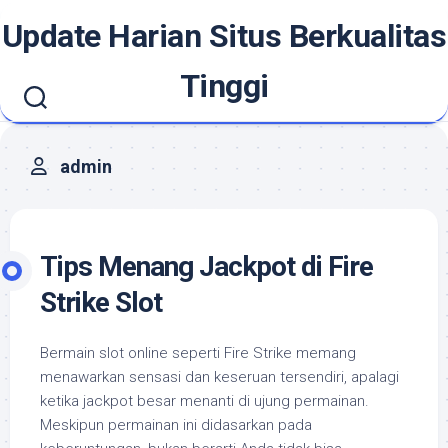
Skip
Update Harian Situs Berkualitas
to
content
Tinggi
admin
Tips Menang Jackpot di Fire
Strike Slot
Bermain slot online seperti Fire Strike memang
menawarkan sensasi dan keseruan tersendiri, apalagi
ketika jackpot besar menanti di ujung permainan.
Meskipun permainan ini didasarkan pada