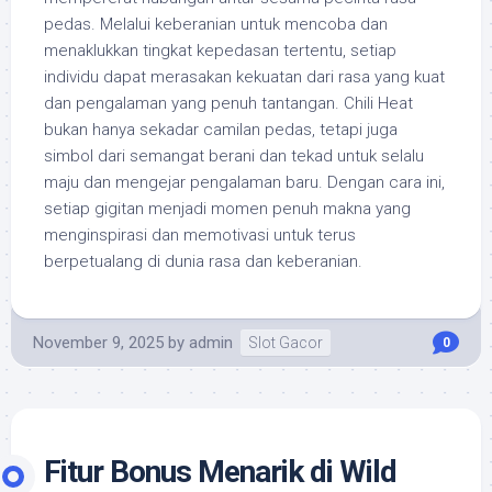
pedas. Melalui keberanian untuk mencoba dan
menaklukkan tingkat kepedasan tertentu, setiap
individu dapat merasakan kekuatan dari rasa yang kuat
dan pengalaman yang penuh tantangan. Chili Heat
bukan hanya sekadar camilan pedas, tetapi juga
simbol dari semangat berani dan tekad untuk selalu
maju dan mengejar pengalaman baru. Dengan cara ini,
setiap gigitan menjadi momen penuh makna yang
menginspirasi dan memotivasi untuk terus
berpetualang di dunia rasa dan keberanian.
November 9, 2025
by
admin
Slot Gacor
0
Fitur Bonus Menarik di Wild