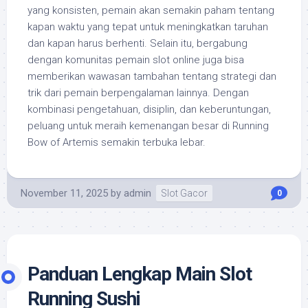
yang konsisten, pemain akan semakin paham tentang
kapan waktu yang tepat untuk meningkatkan taruhan
dan kapan harus berhenti. Selain itu, bergabung
dengan komunitas pemain slot online juga bisa
memberikan wawasan tambahan tentang strategi dan
trik dari pemain berpengalaman lainnya. Dengan
kombinasi pengetahuan, disiplin, dan keberuntungan,
peluang untuk meraih kemenangan besar di Running
Bow of Artemis semakin terbuka lebar.
November 11, 2025
by
admin
Slot Gacor
0
Panduan Lengkap Main Slot
Running Sushi