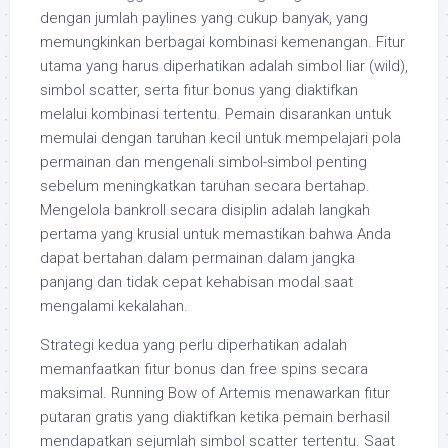
dengan jumlah paylines yang cukup banyak, yang
memungkinkan berbagai kombinasi kemenangan. Fitur
utama yang harus diperhatikan adalah simbol liar (wild),
simbol scatter, serta fitur bonus yang diaktifkan
melalui kombinasi tertentu. Pemain disarankan untuk
memulai dengan taruhan kecil untuk mempelajari pola
permainan dan mengenali simbol-simbol penting
sebelum meningkatkan taruhan secara bertahap.
Mengelola bankroll secara disiplin adalah langkah
pertama yang krusial untuk memastikan bahwa Anda
dapat bertahan dalam permainan dalam jangka
panjang dan tidak cepat kehabisan modal saat
mengalami kekalahan.
Strategi kedua yang perlu diperhatikan adalah
memanfaatkan fitur bonus dan free spins secara
maksimal. Running Bow of Artemis menawarkan fitur
putaran gratis yang diaktifkan ketika pemain berhasil
mendapatkan sejumlah simbol scatter tertentu. Saat