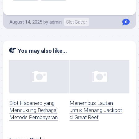
August 14, 2025
by
admin
Slot Gacor
0
You may also like...
Slot Habanero yang
Menembus Lautan
Mendukung Berbagai
untuk Menang Jackpot
Metode Pembayaran
di Great Reef