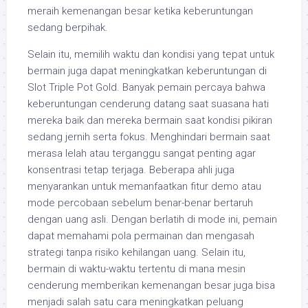
meraih kemenangan besar ketika keberuntungan
sedang berpihak.
Selain itu, memilih waktu dan kondisi yang tepat untuk
bermain juga dapat meningkatkan keberuntungan di
Slot Triple Pot Gold. Banyak pemain percaya bahwa
keberuntungan cenderung datang saat suasana hati
mereka baik dan mereka bermain saat kondisi pikiran
sedang jernih serta fokus. Menghindari bermain saat
merasa lelah atau terganggu sangat penting agar
konsentrasi tetap terjaga. Beberapa ahli juga
menyarankan untuk memanfaatkan fitur demo atau
mode percobaan sebelum benar-benar bertaruh
dengan uang asli. Dengan berlatih di mode ini, pemain
dapat memahami pola permainan dan mengasah
strategi tanpa risiko kehilangan uang. Selain itu,
bermain di waktu-waktu tertentu di mana mesin
cenderung memberikan kemenangan besar juga bisa
menjadi salah satu cara meningkatkan peluang