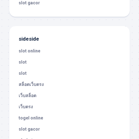
slot gacor
sideside
slot online
slot
slot
สล็อตเว็บตรง
เว็บสล็อต
เว็บตรง
togel online
slot gacor