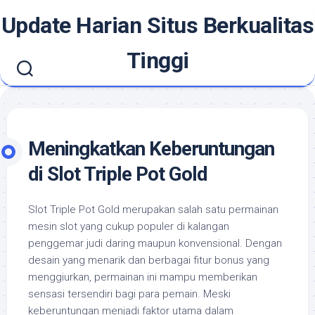
Skip
Update Harian Situs Berkualitas
to
content
Tinggi
Meningkatkan Keberuntungan
di Slot Triple Pot Gold
Slot Triple Pot Gold merupakan salah satu permainan
mesin slot yang cukup populer di kalangan
penggemar judi daring maupun konvensional. Dengan
desain yang menarik dan berbagai fitur bonus yang
menggiurkan, permainan ini mampu memberikan
sensasi tersendiri bagi para pemain. Meski
keberuntungan menjadi faktor utama dalam