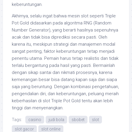
keberuntungan.
Akhirnya, selalu ingat bahwa mesin slot seperti Triple
Pot Gold didasarkan pada algoritma RNG (Random
Number Generator), yang berarti hasilnya sepenuhnya
acak dan tidak bisa diprediksi secara pasti. Oleh
karena itu, meskipun strategi dan manajemen modal
sangat penting, faktor keberuntungan tetap menjadi
penentu utama. Pemain harus tetap realistis dan tidak
terlalu bergantung pada hasil yang pasti. Bermainlah
dengan sikap santai dan nikmati prosesnya, karena
kemenangan besar bisa datang kapan saja dan siapa
saja yang beruntung. Dengan kombinasi pengetahuan,
pengendalian diri, dan keberuntungan, peluang meraih
keberhasilan di slot Triple Pot Gold tentu akan lebih
tinggi dan menyenangkan.
Tags:
casino
judi bola
sbobet
slot
slot gacor
slot online