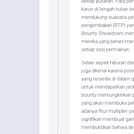
setiap putaran. Para p
karun di tengah hutan b
mendukung suasana petu
pengembalian (RTP) yang 
Bounty Showdown mena
mereka yang berani men
setiap sesi permainan.
Selain aspek hiburan d
juga dikenal karena pot
yang tersedia di dalam
untuk mendapatkan jackp
bounty memungkinkan p
yang akan membuka pelu
adanya fitur multiplie
signifikan membuat gam
membuktikan bahwa deng