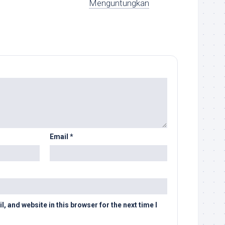
Menguntungkan
Email
*
 and website in this browser for the next time I