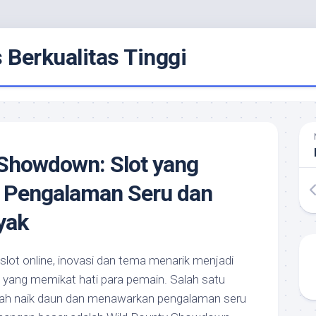
 Berkualitas Tinggi
 Showdown: Slot yang
Pengalaman Seru dan
yak
lot online, inovasi dan tema menarik menjadi
 yang memikat hati para pemain. Salah satu
gah naik daun dan menawarkan pengalaman seru