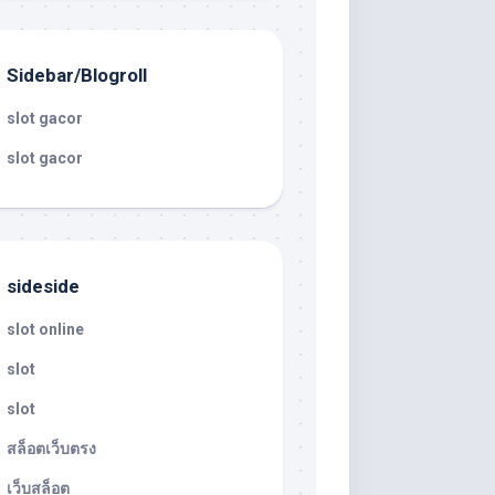
Sidebar/Blogroll
slot gacor
slot gacor
sideside
slot online
slot
slot
สล็อตเว็บตรง
เว็บสล็อต