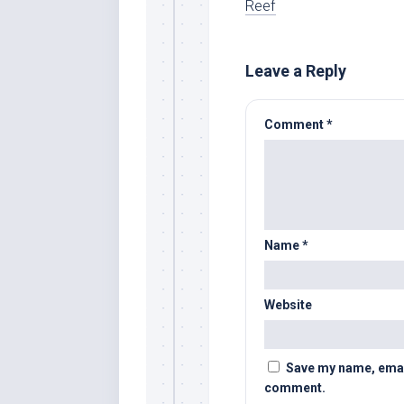
Reef
Leave a Reply
Comment
*
Name
*
Website
Save my name, email,
comment.