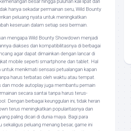
menangan besar hingga puluhan kali lipat dari
idak hanya sekadar permainan seru, Wild Bounty
kan peluang nyata untuk meningkatkan
ah keseruan dalam setiap sesi bermain.
lasan mengapa Wild Bounty Showdown menjadi
nnya diakses dan kompatibilitasnya di berbagai
ancang agar dapat dimainkan dengan lancar di
at mobile seperti smartphone dan tablet. Hal
 untuk menikmati sensasi petualangan kapan
tanpa harus terbatas oleh waktu atau tempat.
is dan mode autoplay juga membantu pemain
rmainan secara santai tanpa harus terus-
. Dengan berbagai keunggulan ini, tidak heran
own terus meningkatkan popularitasnya dan
yang paling dicari di dunia maya. Bagi para
u sekaligus peluang menang besar, game ini