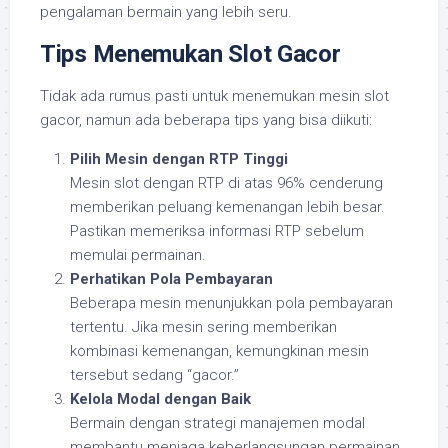
pengalaman bermain yang lebih seru.
Tips Menemukan Slot Gacor
Tidak ada rumus pasti untuk menemukan mesin slot
gacor, namun ada beberapa tips yang bisa diikuti:
Pilih Mesin dengan RTP Tinggi
Mesin slot dengan RTP di atas 96% cenderung
memberikan peluang kemenangan lebih besar.
Pastikan memeriksa informasi RTP sebelum
memulai permainan.
Perhatikan Pola Pembayaran
Beberapa mesin menunjukkan pola pembayaran
tertentu. Jika mesin sering memberikan
kombinasi kemenangan, kemungkinan mesin
tersebut sedang “gacor.”
Kelola Modal dengan Baik
Bermain dengan strategi manajemen modal
membantu menjaga keberlangsungan permainan.