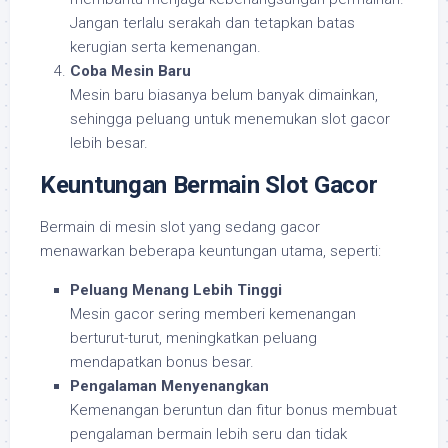
Jangan terlalu serakah dan tetapkan batas
kerugian serta kemenangan.
Coba Mesin Baru
Mesin baru biasanya belum banyak dimainkan,
sehingga peluang untuk menemukan slot gacor
lebih besar.
Keuntungan Bermain Slot Gacor
Bermain di mesin slot yang sedang gacor
menawarkan beberapa keuntungan utama, seperti:
Peluang Menang Lebih Tinggi
Mesin gacor sering memberi kemenangan
berturut-turut, meningkatkan peluang
mendapatkan bonus besar.
Pengalaman Menyenangkan
Kemenangan beruntun dan fitur bonus membuat
pengalaman bermain lebih seru dan tidak