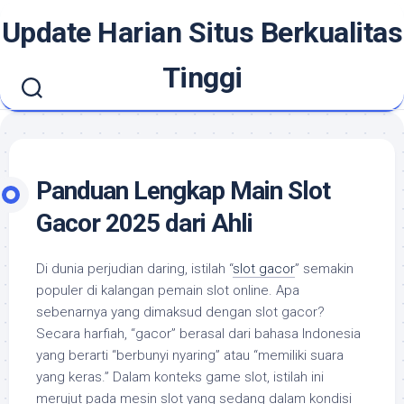
Skip
Update Harian Situs Berkualitas
to
content
Tinggi
Panduan Lengkap Main Slot
Gacor 2025 dari Ahli
Di dunia perjudian daring, istilah “
slot gacor
” semakin
populer di kalangan pemain slot online. Apa
sebenarnya yang dimaksud dengan slot gacor?
Secara harfiah, “gacor” berasal dari bahasa Indonesia
yang berarti “berbunyi nyaring” atau “memiliki suara
yang keras.” Dalam konteks game slot, istilah ini
merujut pada mesin slot yang sedang dalam kondisi