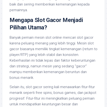
baik dan sering memberikan kemenangan kepada
pemainnya.
Mengapa Slot Gacor Menjadi
Pilihan Utama?
Banyak pemain mesin slot online mencari slot gacor
karena peluang menang yang lebih tinggi. Mesin slot
gacor biasanya memiliki tingkat kemenangan (return to
player/RTP) yang lebih stabil dan konsisten.
Keberhasilan ini tidak lepas dari faktor keberuntungan
dan strategi, namun mesin yang sedang “gacor”
mampu memberikan kemenangan beruntun dan
bonus menarik.
Selain itu, slot gacor sering kali menawarkan fitur-fitur
menarik seperti free spins, bonus games, dan jackpot
progresif. Fitur-fitur ini meningkatkan peluang pemain
untuk mendapatkan keuntungan besar dan