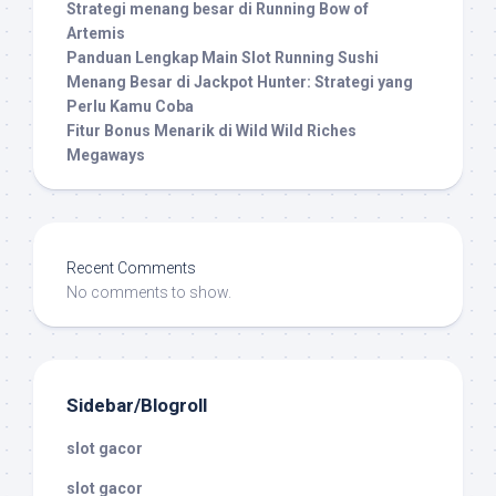
Strategi menang besar di Running Bow of
Artemis
Panduan Lengkap Main Slot Running Sushi
Menang Besar di Jackpot Hunter: Strategi yang
Perlu Kamu Coba
Fitur Bonus Menarik di Wild Wild Riches
Megaways
Recent Comments
No comments to show.
Sidebar/Blogroll
slot gacor
slot gacor