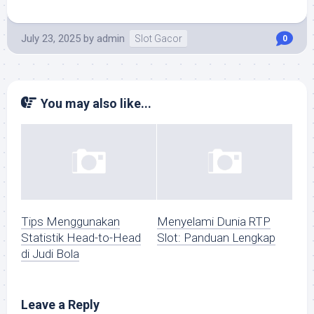
July 23, 2025
by
admin
Slot Gacor
0
You may also like...
Tips Menggunakan
Menyelami Dunia RTP
Statistik Head-to-Head
Slot: Panduan Lengkap
di Judi Bola
Leave a Reply